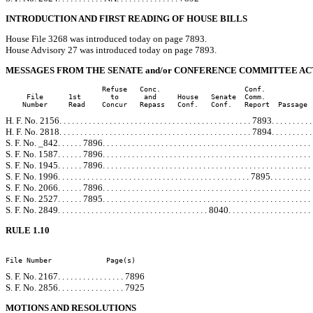
INTRODUCTION AND FIRST READING OF HOUSE BILLS
House File 3268 was introduced today on page 7893.
House Advisory 27 was introduced today on page 7893.
MESSAGES FROM THE SENATE and/or CONFERENCE COMMITTEE AC
                       Refuse   Conc.                    Conf.

     File      1st       to      and     House   Senate  Comm.

    Number     Read    Concur   Repass   Conf.   Conf.   Report  Passage 
H. F. No. 2156. . . . . . . . . . . . . . . . . . . . . . . . . . . . . . . . . . . . . . . . . . . . . . 7893. . . . . . . . . . .
H. F. No. 2818. . . . . . . . . . . . . . . . . . . . . . . . . . . . . . . . . . . . . . . . . . . . . . 7894. . . . . . . . . . .
S. F. No. _842. . . . . . 7896. . . . . . . . . . . . . . . . . . . . . . . . . . . . . . . . . . . . . . . . . . . . . . . . . . . 
S. F. No. 1587. . . . . . 7896. . . . . . . . . . . . . . . . . . . . . . . . . . . . . . . . . . . . . . . . . . . . . . . . . . . 
S. F. No. 1945. . . . . . 7896. . . . . . . . . . . . . . . . . . . . . . . . . . . . . . . . . . . . . . . . . . . . . . . . . . . 
S. F. No. 1996. . . . . . . . . . . . . . . . . . . . . . . . . . . . . . . . . . . . . . . . . . . . . . 7895. . . . . . . . . . . 
S. F. No. 2066. . . . . . 7896. . . . . . . . . . . . . . . . . . . . . . . . . . . . . . . . . . . . . . . . . . . . . . . . . . . 
S. F. No. 2527. . . . . . 7895. . . . . . . . . . . . . . . . . . . . . . . . . . . . . . . . . . . . . . . . . . . . . . . . . . . 
S. F. No. 2849. . . . . . . . . . . . . . . . . . . . . . . . . . . . . . . . . . . . 8040. . . . . . . . . . . . . . . . . . . . . 
RULE 1.10
File Number             Page(s)
S. F. No. 2167. . . . . . . . . . . . . . . . 7896
S. F. No. 2856. . . . . . . . . . . . . . . . 7925
MOTIONS AND RESOLUTIONS