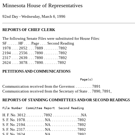
Minnesota House of Representatives
92nd Day - Wednesday, March 6, 1996
REPORTS OF CHIEF CLERK
The following Senate Files were substituted for House Files:
SF . . . . . . HF . . . . Page . . . . Second Reading
1978 . . . . 2052. . . . 7889 . . . . . . . . 7892
2194 . . . . 2556. . . . 7890 . . . . . . . . 7892
2317 . . . . 2639. . . . 7890 . . . . . . . . 7892
2624 . . . . 3078. . . . 7890. . . . . . . . 7892
PETITIONS AND COMMUNICATIONS
                                           Page(s)
Communication received from the Governor. . . . . . . . . . 7891
Communication received from the Secretary of State . . 7890, 7891,
REPORTS OF STANDING COMMITTEES AND/OR SECOND READINGS
File Number  Committee Report  Second Reading
H. F. No. 3012. . . . . . . . . . 7892 . . . . . . . . . . . . . . . .NA
S. F. No. 1978. . . . . . . . . . . NA. . . . . . . . . . . . . . . 7892
S. F. No. 2194. . . . . . . . . . . NA. . . . . . . . . . . . . . . 7892
S. F. No. 2317. . . . . . . . . . . NA. . . . . . . . . . . . . . . 7892
S. F. No. 2624. . . . . . . . . . . NA. . . . . . . . . . . . . . . 7892